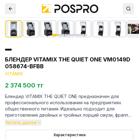
БЛЕНДЕР VITAMIX THE QUIET ONE VM0149D
058674-BFBB
VITAMIX
2 374 500 тг
Блендер VITAMIX THE QUIET ONE предназначен для
профессионального использования на предприятиях
общественного питания. Идеально подходит для
приготовления двойных и тройных порций смузи, фраппе,
соков, коктейлей в том числе молочных. Совершенный
Читать далее
блендер с непревзойденным шумоподавлением,
исключительными возможностями смешивания напитков и
Характеристики