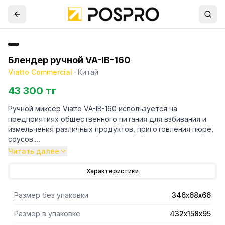
Блендер ручной VA-IB-160
Viatto Commercial
·
Китай
43 300 тг
Ручной миксер Viatto VA-IB-160 используется на
предприятиях общественного питания для взбивания и
измельчения различных продуктов, приготовления пюре,
соусов.
Штанга из нержавеющей стали 180мм, несъемная. 2
Читать далее
скорости: 16 000 и 21 000 оборотов в минуту. Материал
корпуса:полипропелен и стекловолокно.
Характеристики
Размер без упаковки
346х68х66
Размер в упаковке
432х158х95