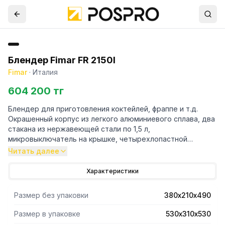
Блендер Fimar FR 2150I
Fimar
·
Италия
604 200 тг
Блендер для приготовления коктейлей, фраппе и т.д.
Окрашенный корпус из легкого алюминиевого сплава, два
стакана из нержавеющей стали по 1,5 л,
микровыключатель на крышке, четырехлопастной
съемный нож из нержавеющей стали, пробка на крышке
Читать далее
для добавления ингредиентов в ходе работы.
Двухстаканные модели оснащены одним ножевым
Характеристики
блоком и одним смесительным.
Размер без упаковки
380х210х490
Размер в упаковке
530х310х530