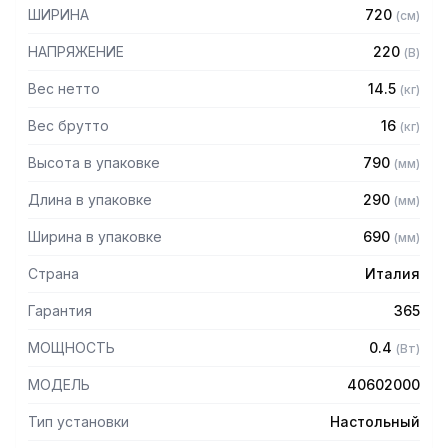
– Корпус из нержавеющей стали
ШИРИНА
720
(
см
)
– Горячая поверхность из нержавеющей стали с
тефлоновым покрытием
НАПРЯЖЕНИЕ
220
(
В
)
– Тефлоновое покрытие обеспечивает отсутствие дыма
– Разрезка плёнки при помощи подогреваемого провода
Вес нетто
14.5
(
кг
)
низким напряжением
Вес брутто
16
(
кг
)
– Вальцы и стержни из анодированного алюминия
– Фиксированная температура горячей поверхности
Высота в упаковке
790
(
мм
)
– Размеры подогреваемой поверхности: 300х175 мм
– Высокие показатели скорости упаковки
Длина в упаковке
290
(
мм
)
Ширина в упаковке
690
(
мм
)
Страна
Италия
Гарантия
365
МОЩНОСТЬ
0.4
(
Вт
)
МОДЕЛЬ
40602000
Тип установки
Настольный