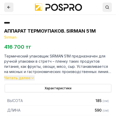
АППАРАТ ТЕРМОУПАКОВ. SIRMAN 51М
Sirman
416 700 тг
Термический упаковщик SIRMAN 51М предназначен для
ручной упаковки в стретч – пленку таких продуктов
питания, как фрукты, овощи, мясо, сыр. Устанавливается
на мясных и гастрономических производственных линиях
в магазинах. Состоит из корпуса, горячей поверхности,
Читать далее
горизонтальной оберточной поверхности, размотчика
пленки. Обеспечивает продукты быстрым и
Характеристики
гигиеническим упаковыванием, гарантирующим более
длительное хранение.
ВЫСОТА
185
(
см
)
Особенности:
ДЛИНА
590
(
см
)