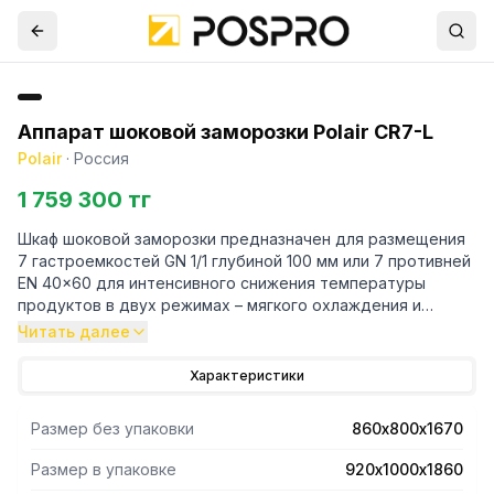
Аппарат шоковой заморозки Polair CR7-L
Polair
·
Россия
1 759 300 тг
Шкаф шоковой заморозки предназначен для размещения
7 гастроемкостей GN 1/1 глубиной 100 мм или 7 противней
EN 40x60 для интенсивного снижения температуры
продуктов в двух режимах – мягкого охлаждения и
быстрой заморозки. Подходит для супов, соусов,
Читать далее
компотов, жаркого и других блюд и полуфабрикатов,
помещаемых в глубокие емкости, а также, для продуктов
Характеристики
и полуфабрикатов крупного размера. Отличное решение
для замораживания хлеба и мелкоштучки различной
Размер без упаковки
860х800х1670
степени готовности, а также, теста и заготовок из него.
Термощуп (без подогрева) в комплекте поставки
Размер в упаковке
920х1000х1860
позволяет завершать циклы не только по времени, но и