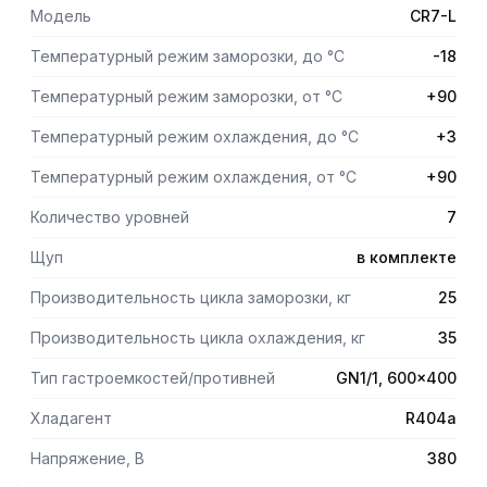
по достижении нужной температуры внутри продукта.
Модель
CR7-L
По завершении циклов охлаждения или заморозки шокер
переходит в режим консервации (хранения) при
Температурный режим заморозки, до °С
-18
соответствующей температуре.
Электронный блок с базовым набором функций применен
Температурный режим заморозки, от °С
+90
в качестве терморегулятора.
Температурный режим охлаждения, до °С
+3
Оттайка – принудительная естественными
Температурный режим охлаждения, от °С
+90
Количество уровней
7
Щуп
в комплекте
Производительность цикла заморозки, кг
25
Производительность цикла охлаждения, кг
35
Тип гастроемкостей/противней
GN1/1, 600x400
Хладагент
R404a
Напряжение, В
380