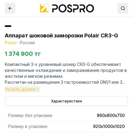
Аппарат шоковой заморозки Polair CR3-G
Polair
·
Россия
1 374 900 тг
Компактный 3-х уровневый шокер CR3-G обеспечивает
качественные охлаждение и замораживание продуктов в
жестком и мягком режимах.
Рассчитан на размещения 3 гастроемкостей GN1/1 или 3
противней EN40х60. Расстояние между направляющими
Читать далее
60 мм.
Благодаря своей высоте - 790 мм особенно удобен для
Характеристики
размещения на нем пароконвектоматов такого же
формата.
Размер без упаковки
860х800х750
Оттайка горячим газом, функции закалки мороженого и
санитаризации рыбы – важные особенности модели.
Размер в упаковке
920х1000х1020
Термощуп с подогревом в комплекте поставки дает