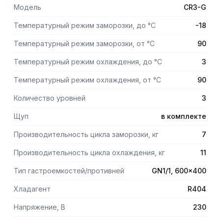
возможность завершения циклов не только по
Модель
CR3-G
предустановленному времени, но и по достижению
нужной температуры внутри продукта.
Температурный режим заморозки, до °С
-18
Электронная контрольная панель управления предлагает
использовать сохраненные и создавать собственные
Температурный режим заморозки, от °С
90
программы, упрощает работу с шокером и исключает
Температурный режим охлаждения, до °С
3
ошибки персонала.
Поставка шокеров может быть и с открыванием двери
Температурный режим охлаждения, от °С
90
справа налево (левой рукой). Сторону открывания двери,
отличную от стандартной, необходимо обозначать при
Количество уровней
3
размещении заказа.
Щуп
в комплекте
Производительность цикла заморозки, кг
7
Производительность цикла охлаждения, кг
11
Тип гастроемкостей/противней
GN1/1, 600x400
Хладагент
R404
Напряжение, В
230