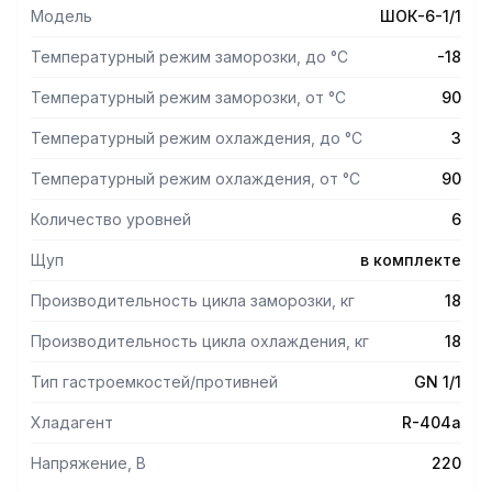
исключением задней стенки).
Модель
ШОК-6-1/1
Противни и гастроёмкости не входят в комплект
Температурный режим заморозки, до °С
-18
поставки и приобретаются отдельно.
Температурный режим заморозки, от °С
90
Особенности эксплуатации:
Температурный режим охлаждения, до °С
3
Допустимая температура воздуха: до +42 °C
Температурный режим охлаждения, от °С
90
Допустимая влажность воздуха: от 40 до 70 %
Режимы работы:
Количество уровней
6
Ускоренная заморозка по заданной температуре
Щуп
в комплекте
Ускоренная заморозка по заданному времени
Деликатная заморозка по заданной температуре
Производительность цикла заморозки, кг
18
Деликатная заморозка по заданному времени
Ускоренное охлаждение по заданной температуре
Производительность цикла охлаждения, кг
18
Деликатное охлаждение по заданной температуре
Тип гастроемкостей/противней
GN 1/1
Разморозка замороженных продуктов
Принудительная оттайка
Хладагент
R-404a
Автоматическая оттайка
Оттайка щупа
Напряжение, В
220
После охлаждения или заморозки аппарат переходит в