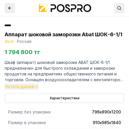
Аппарат шоковой заморозки Abat ШОК-6-1/1
Abat
·
Россия
1 794 800 тг
Шкаф (аппарат) шоковой заморозки ABAT ШОК-6-1/1
предназначен для быстрого охлаждения и заморозки
продуктов на предприятиях общественного питания и
торговли. Оснащён воздухоохладителем с вентилятором
для равномерного распределения температуры внутри
Читать далее
камеры. Высокая скорость охлаждения увеличивает срок
хранения и позволяет сохранить первоначальные
Характеристики
свойства и внешний вид продуктов. Дверца оснащена
уплотнителем с магнитной вставкой, что обеспечивает
Размер без упаковки
796х890х1200
полную термоизоляцию. Цельнозаливной
пенополиуретаном корпус изготовлен из аустенитной
Размер в упаковке
910х985х1840
нержавеющей стали AISI 304 толщиной 1 мм (за