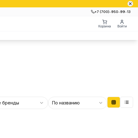
+7 (700)‒950‒99‒13
Корзина
Войти
е бренды
По названию