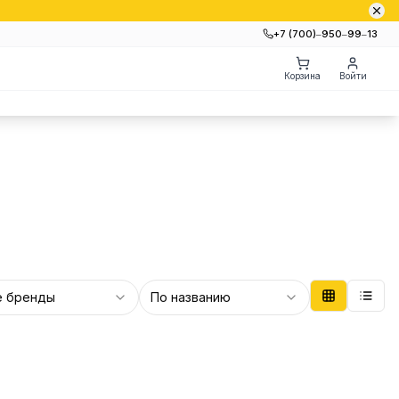
+7 (700)‒950‒99‒13
Корзина
Войти
е бренды
По названию