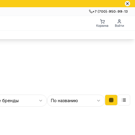
+7 (700)‒950‒99‒13
Корзина
Войти
е бренды
По названию