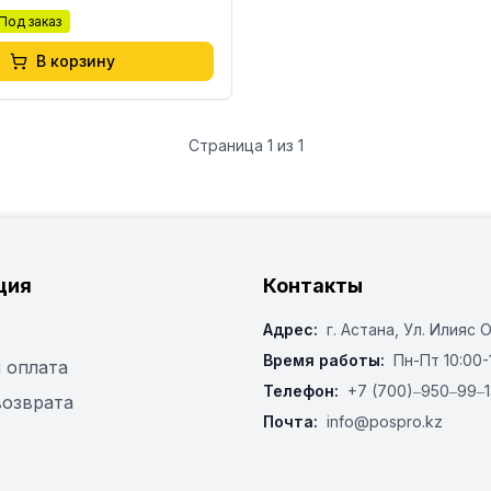
Под заказ
В корзину
Страница
1
из
1
ция
Контакты
Адрес:
г. Астана, ​Ул. Илияс 
Время работы:
Пн-Пт 10:00-
 оплата
Телефон:
+7 (700)‒950‒99‒1
возврата
Почта:
info@pospro.kz