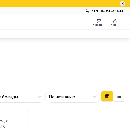
+7 (700)‒950‒99‒13
Корзина
Войти
е бренды
По названию
м, с
.35