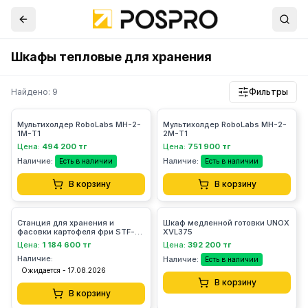
Шкафы тепловые для хранения
Найдено: 9
Фильтры
Мультихолдер RoboLabs МН-2-
Мультихолдер RoboLabs МН-2-
1М-T1
2М-T1
Цена:
494 200 тг
Цена:
751 900 тг
Наличие:
Наличие:
Есть в наличии
Есть в наличии
В корзину
В корзину
Станция для хранения и
Шкаф медленной готовки UNOX
фасовки картофеля фри STF-
XVL375
060 Robolabs
Цена:
1 184 600 тг
Цена:
392 200 тг
Наличие:
Наличие:
Есть в наличии
Ожидается - 17.08.2026
В корзину
В корзину