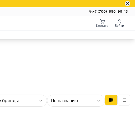
+7 (700)‒950‒99‒13
Корзина
Войти
е бренды
По названию