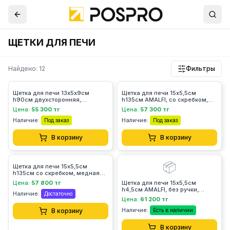
ЩЕТКИ ДЛЯ ПЕЧИ
Найдено: 12
Фильтры
Щетка для печи 13х5х9см
Щетка для печи 15х5,5см
h90см двухсторонняя,
h135см AMALFI, со скребком,
нерж.сталь/латунь 259/1
натуральная щетина 258/2LC
Цена:
55 300 тг
Цена:
57 300 тг
Наличие:
Наличие:
Под заказ
Под заказ
В корзину
В корзину
📦
Щетка для печи 15х5,5см
h135см со скребком, медная
257/2LC
Цена:
57 800 тг
Щетка для печи 15х5,5см
h4,5см AMALFI, без ручки,
Наличие:
Достаточно
натуральная щетина 258/3LC
Цена:
61 200 тг
Наличие:
В корзину
Есть в наличии
В корзину