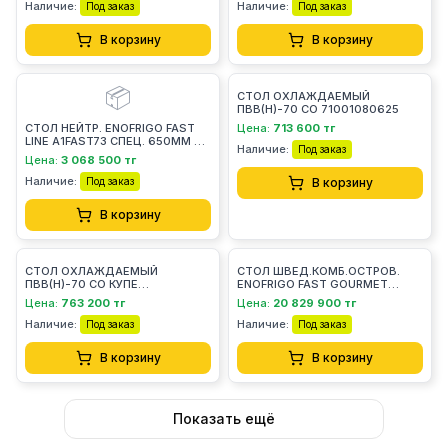
Наличие:
Наличие:
Под заказ
Под заказ
В корзину
В корзину
📦
СТОЛ ОХЛАЖДАЕМЫЙ
ПВВ(Н)-70 СО 71001080625
СТОЛ НЕЙТР. ENOFRIGO FAST
Цена:
713 600 тг
LINE A1FAST73 СПЕЦ. 650ММ С
Наличие:
Под заказ
ОТВ. ПОД СУПНИЦУ+ ПОЛКА
Цена:
3 068 500 тг
КВАРЦ+ДВЕРИ РАСПАШНЫЕ
Наличие:
Под заказ
В корзину
В корзину
СТОЛ ОХЛАЖДАЕМЫЙ
СТОЛ ШВЕД.КОМБ.ОСТРОВ.
ПВВ(Н)-70 СО КУПЕ
ENOFRIGO FAST GOURMET
71001080600
ISOLA DOPPIA BM+RF 2000
Цена:
763 200 тг
Цена:
20 829 900 тг
ВЕНГЕ
Наличие:
Наличие:
Под заказ
Под заказ
В корзину
В корзину
Показать ещё