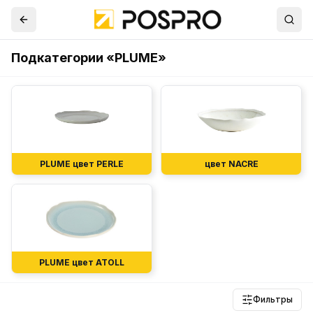
Подкатегории «PLUME»
PLUME цвет PERLE
цвет NACRE
PLUME цвет ATOLL
Фильтры