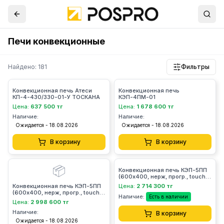
Печи конвекционные
Найдено: 181
Фильтры
Конвекционная печь Атеси
Конвекционная печь
КП-4-430/330-01-У ТОСКАНА
КЭП-4ПМ-01
Цена:
637 500 тг
Цена:
1 678 600 тг
Наличие:
Наличие:
Ожидается - 18.08.2026
Ожидается - 18.08.2026
В корзину
В корзину
📦
Конвекционная печь КЭП-5ПП
(600х400, нерж, прогр., touch,
мойка, шибер) - 95*107*92
Конвекционная печь КЭП-5ПП
Цена:
2 714 300 тг
Abat Уценка
(600х400, нерж, прогр., touch,
Наличие:
Есть в наличии
мойка, шибер) - 95*107*92
Цена:
2 998 600 тг
Abat
Наличие:
В корзину
Ожидается - 18.08.2026