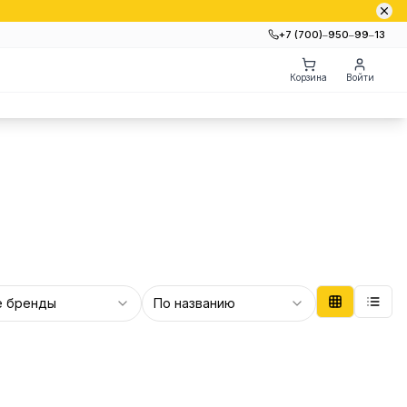
+7 (700)‒950‒99‒13
Корзина
Войти
е бренды
По названию